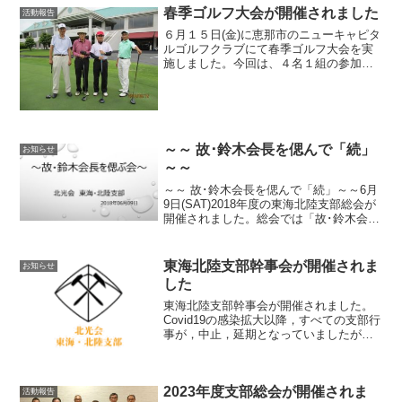
春季ゴルフ大会が開催されました
活動報告
６月１５日(金)に恵那市のニューキャピタ
ルゴルフクラブにて春季ゴルフ大会を実
施しました。今回は、４名１組の参加で
ちょっと寂しかったです。梅雨時のため
雨が心配されましたが、最初の3ホール降
られただけで後は暑くなく気持ち良くプ
レーできました。ス...
～～ 故･鈴木会長を偲んで「続」
お知らせ
～～
～～ 故･鈴木会長を偲んで「続」～～6月
9日(SAT)2018年度の東海北陸支部総会が
開催されました。総会では「故･鈴木会長
を偲ぶ会」が執り行われました。その中
から鈴木会長の若かりし頃の写真をご紹
介します。 【報告】坂本支部長(BS45)
東海北陸支部幹事会が開催されま
お知らせ
した
東海北陸支部幹事会が開催されました。
Covid19の感染拡大以降，すべての支部行
事が，中止，延期となっていましたが最
近，感染も収束傾向になっており，自治
体からの自粛要請も解除され，参加者全
員のワクチン接種も完了している事など
2023年度支部総会が開催されま
から久しぶりに対...
活動報告