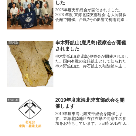
した
2023年度支部総会が開催されました。
2023 年度 東海北陸支部総会 を大同健保
会館で開催。台風2号の影響で梅雨前線が
活発化し大雨の日になりましたが11名の
参加。大雨での列車が止まる等で3名の欠
席。恒例の技術講演は五味篤氏(GS52)が
講...
串木野鉱山(鹿児島)視察会が開催
活動報告
されました
串木野鉱山(鹿児島)視察会が開催されまし
た。国内有数の金銀鉱山として知られた
串木野鉱山は、赤石鉱山の珪酸鉱を主体
をとする採掘と全泥青化製煉所が稼働中
で、電子部品からの貴金属回収も手掛け
ている。社長の五味篤氏(GS52)は、数年
前に十数年にわ...
2019年度東海北陸支部総会を開
お知らせ
催します
2019年度東海北陸支部総会を開催しま
す。東海北陸地区在住在勤の同窓生の参
加をお待ちしています。○日時 2019年06
月08日(SAT)★14:30 受付 ★15:00 総
会 ★16:00 講演会 ★17:00 懇親会○場