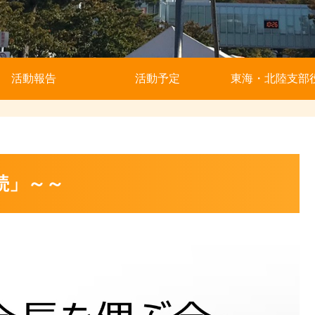
活動報告
活動予定
東海・北陸支部
続」～～