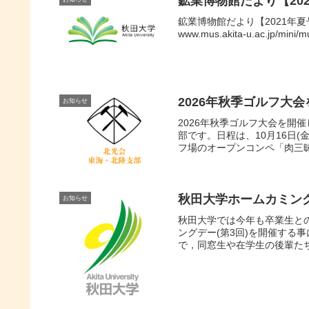
鉱業博物館だより【202
鉱業博物館だより【2021年
www.mus.akita-u.ac.jp/mini/
2026年秋季ゴルフ大
お知らせ
2026年秋季ゴルフ大会を開
部です。日程は、10月16日(金
フ場のオープンコンペ「肉三昧
秋田大学ホームカミング
お知らせ
秋田大学では今年も卒業生と
ングデー(第3回)を開催する
で，同窓生や在学生の後輩たち