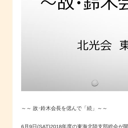
～～ 故･鈴木会長を偲んで「続」～～
6月9日(SAT)2018年度の東海北陸支部総会