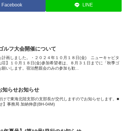
Facebook
LINE
季ゴルフ大会開催について
を計画しました。・２０２４年１０月１８日(金) ニューキャピタ
山荘】１０月１８日(金)参加希望者は、８月３１日までに「秋季ゴ
願いします。宿泊懇親会のみの参加も歓...
お知らせお知らせ
1日付けで東海北陸支部の支部長が交代しますのでお知らせします。■
せ】事務局 加納伸彦(BH-04M)