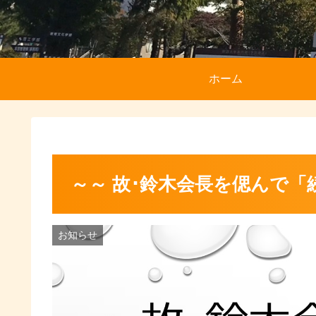
ホーム
～～ 故･鈴木会長を偲んで「
お知らせ