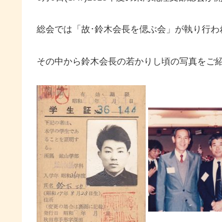
総会では「故･鈴木会長を偲ぶ会」が執り行わ
その中から鈴木会長の若かりし頃の写真をご