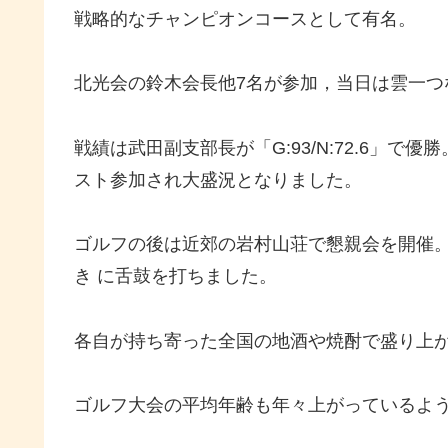
戦略的なチャンピオンコースとして有名。
北光会の鈴木会長他7名が参加，当日は雲一つ
戦績は武田副支部長が「G:93/N:72.6」で
スト参加され大盛況となりました。
ゴルフの後は近郊の岩村山荘で懇親会を開催
き に舌鼓を打ちました。
各自が持ち寄った全国の地酒や焼酎で盛り上
ゴルフ大会の平均年齢も年々上がっているよ