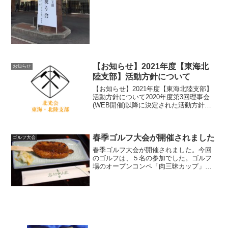
し，会議の後，懇親会も行われました。
東海北陸支部から...
【お知らせ】2021年度【東海北
お知らせ
陸支部】活動方針について
【お知らせ】2021年度【東海北陸支部】
活動方針について2020年度第3回理事会
(WEB開催)以降に決定された活動方針に
ついてお知らせします。〇 Covid-19の感
染拡大防止のため，以下の行事を中止と
します(本部決定)。1.「卒業･修了を...
春季ゴルフ大会が開催されました
ゴルフ大会
春季ゴルフ大会が開催されました。今回
のゴルフは、５名の参加でした。ゴルフ
場のオープンコンペ「肉三昧カップ」に
全員参加しました。結果は、門村さんが
何か賞をもらった様です。他は、全員参
加賞の豚肉ロースのしゃぶしゃぶ用300g
でした。私は、早速土...