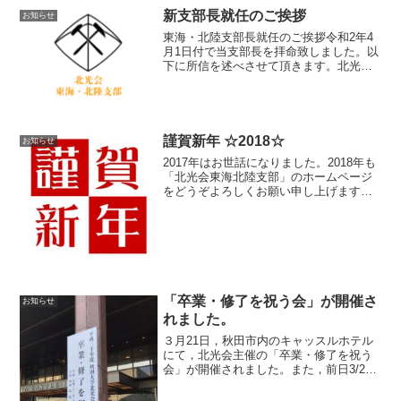
新支部長就任のご挨拶
お知らせ
東海・北陸支部長就任のご挨拶令和2年4
月1日付で当支部長を拝命致しました。以
下に所信を述べさせて頂きます。北光会
という長い歴史のある同窓会の支部長を
お任せ頂き、一体何ができるのかを自問
自答してまいりました。まず本支部の特
徴は、支部総会、ゴル...
謹賀新年 ☆2018☆
お知らせ
2017年はお世話になりました。2018年も
「北光会東海北陸支部」のホームページ
をどうぞよろしくお願い申し上げます。--
---------------------------------【東海北陸支部 '新
年会' のお知らせ】2018年01...
「卒業・修了を祝う会」が開催さ
お知らせ
れました。
３月21日，秋田市内のキャッスルホテル
にて，北光会主催の「卒業・修了を祝う
会」が開催されました。また，前日3/20
は，支部長会と理事会が開催され，全国
の支部から支部長と20数名の理事が出席