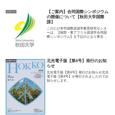
動予定は，感染の終息状況を見極めなが
ら，ホームページにて最新情報をお知ら
せいたします。東海北陸支部長 近藤 充
【ご案内】合同国際シンポジウム
お知らせ
(GS5...
の開催について【秋田大学国際
課】
このたび本学国際資源学教育研究センタ
ーは、【南部・東アフリカ資源学合同国
際シンポジウム】を下記のとおり東京で
開催いたします。南部・東アフリカ諸
国、特にボツワナ、モザンビーク、ザン
ビアは、資源の埋蔵ポテンシャルが高
く、新規資源開発地域としてフ...
北光電子版【第4号】発行のお知
お知らせ
らせ
北光電子版【第4号】発行のお知らせ北光
電子版【第4号】が発行されましたのでお
知らせします。