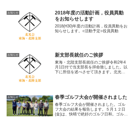
2018年度の活動計画，役員異動
お知らせ
をお知らせします
2018(H30)年度の活動計画，役員異動をお
知らせします。○活動予定○役員異動
新支部長就任のご挨拶
お知らせ
東海・北陸支部長就任のご挨拶令和2年4
月1日付で当支部長を拝命致しました。以
下に所信を述べさせて頂きます。北光会
という長い歴史のある同窓会の支部長を
お任せ頂き、一体何ができるのかを自問
自答してまいりました。まず本支部の特
徴は、支部総会、ゴル...
春季ゴルフ大会が開催されました
お知らせ
春季ゴルフ大会が開催されました。ゴル
フ大会の結果を報告します。５月１２日
(金)は、快晴で絶好のゴルフ日和。ゴルフ
大会は、ダブルペリアの上限なしで順位
を決定しました。その結果、想定外の結
果になりました。グロスでは下から２番
目の方が、HDCP3...