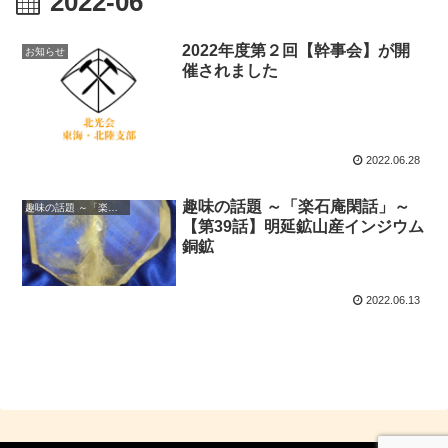
2022-06
2022年度第２回【幹事会】が開
お知らせ
催されました
2022.06.28
趣味の話題 ～「楽石庵閑話」～
趣味の話題 ～「楽石庵閑話」～
【第39話】明延鉱山産インジウム
銅鉱
2022.06.13