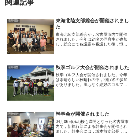
関連記事
東海北陸支部総会が開催されまし
活動報告
た
東海北陸支部総会が，名古屋市内で開催
されました。今年は24名の同窓生が参加
し，総会にて各議案を審議した後，恒例
の技術講演会が開催されました。技術講
演会には元石油協会会長の由井誠二氏を
お迎えし，「石油･天然ガスを探し求め
て」をテーマに講演頂き...
秋季ゴルフ大会が開催されました
活動報告
秋季ゴルフ大会が開催されました。今年
は素晴らしい秋晴れの中，2組7名の参加
がありました。風もなく絶好のゴルフ日
和。天気には、文句もつけられませんが
100をきったのは最年長ただ一人。でも、
楽しくプレーできました。ゴルフが終わ
って岩村山荘へ。ゴ...
幹事会が開催されました
活動報告
04月06日(Sat)桜も満開となった名古屋市
内で，新執行部による幹事会が開催され
ました。幹事会には，坂本前支部長，武
田支部長代行，近藤副支部長(東海地区担