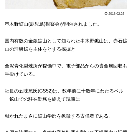
2018.02.26
串木野鉱山(鹿児島)視察会が開催されました。
国内有数の金銀鉱山として知られた串木野鉱山は、赤石鉱
山の
珪酸鉱を主体をとする採掘と
全泥青化製煉所が稼働中で、電子
部品からの貴金属回収も
手掛けている。
社長の五味篤氏(GS52)
は、数年前に十数年にわたるペル
ー鉱山での駐在勤務を終えて
現職に
就かれたまさに鉱山学部を象徴する古強者である。