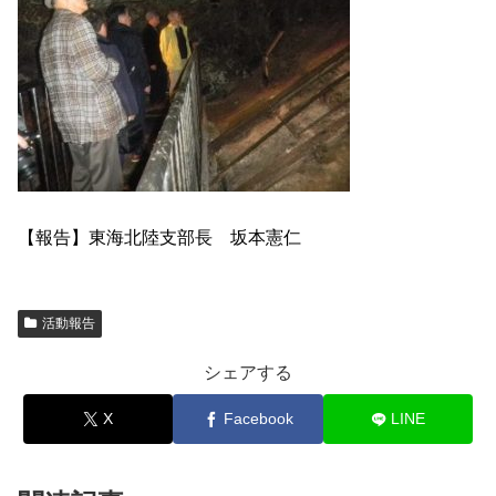
【報告】東海北陸支部長 坂本憲仁
活動報告
シェアする
X
Facebook
LINE