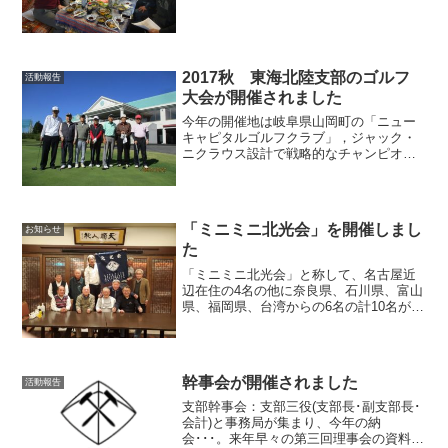
当)，門村理事(会計担当)，高橋理事(ゴル
フ担当幹事)，加納理事(事務局)，そし
て，...
2017秋 東海北陸支部のゴルフ
活動報告
大会が開催されました
今年の開催地は岐阜県山岡町の「ニュー
キャピタルゴルフクラブ」，ジャック・
ニクラウス設計で戦略的なチャンピオン
コースとして有名。北光会の鈴木会長他7
名が参加，当日は雲一つない秋晴れで絶
好のゴルフ日和となりました。戦績は武
田副支部長が「G:93...
「ミニミニ北光会」を開催しまし
お知らせ
た
「ミニミニ北光会」と称して、名古屋近
辺在住の4名の他に奈良県、石川県、富山
県、福岡県、台湾からの6名の計10名が名
古屋駅近くの中華料理店に集合。 コロナ
禍もあり、数年ぶりの再開から、卒業以
来46年ぶりの再開まで・・・。『俺、お
まえ』の呼び声...
幹事会が開催されました
活動報告
支部幹事会：支部三役(支部長･副支部長･
会計)と事務局が集まり、今年の納
会･･･。来年早々の第三回理事会の資料も