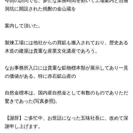
今回の訪問でも、多忙な業務時間を割いて工場案内と旧通
洞坑
に開設された焼酎の金山蔵を
案内して頂いた。
製煉工場には他社からの買鉱も搬入されており、歴史ある
木造の
建屋は貴重な産業文化遺産であろう。
なお事務所入口には貴重な
鉱物標本類が展示してあり一見
の価値がある。特に赤石鉱山産の
自然金標本は、国内産自然金として有数のものでありただ
驚きで
あった(写真参照)。
【謝辞】
ご多忙中、お世話になった五味社長に、改めて深
謝申し上げます。