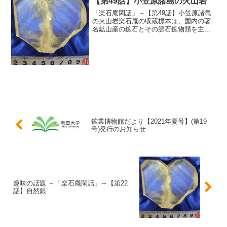
【第49話】小笠原諸島の火山岩
「楽石庵閑話」～【第49話】小笠原諸島
の火山岩楽石庵の収蔵標本は、国内の著
名鉱山産の鉱石とその脈石鉱物類を主体
としており、造岩鉱物等はあまり集めら
れていない。今回紹介の小笠原諸島の火
山岩には、銅鉱物が特徴的に含まれるこ
とが以前から知られてお...
鉱業博物館だより【2021年夏号】(第19
号)発行のお知らせ
趣味の話題 ～「楽石庵閑話」～【第22
話】自然銀