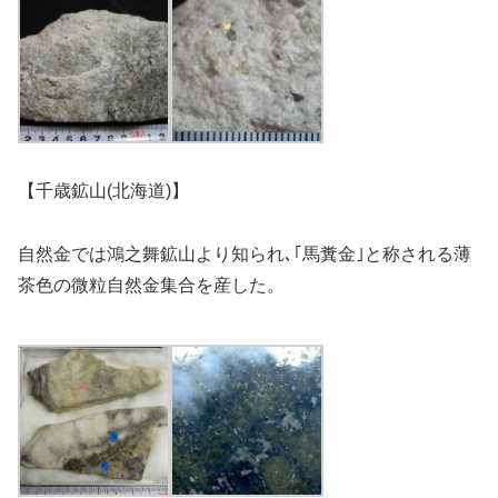
【千歳鉱山(北海道)】
自然金では鴻之舞鉱山より知られ､｢馬糞金｣と称される薄
茶色の微粒自然金集合を産した。