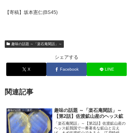
【寄稿】坂本憲仁(BS45)
趣味の話題 ～「楽石庵閑話」～
シェアする
X
Facebook
LINE
関連記事
趣味の話題 ～「楽石庵閑話」～
趣味の話題 ～「楽石庵閑話」～
【第2話】佐渡鉱山産のヘッス鉱
「楽石庵閑話」～【第2話】佐渡鉱山産の
ヘッス鉱我国で一番著名な鉱山と云え
ば、まず佐渡鉱山であろう。江戸時代か