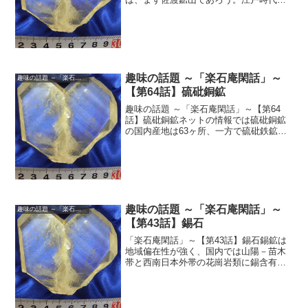
ら莫大な金銀を産出し、松本清張の時代
小説｢無宿人別帳｣｢山師｣｢佐渡流人行｣は
何度読んでも飽きない。しかし金銀鉱山
としての命脈は19...
趣味の話題 ～「楽石庵閑話」～
趣味の話題 ～「楽石庵閑話」～
【第64話】硫砒銅鉱
趣味の話題 ～「楽石庵閑話」～【第64
話】硫砒銅鉱ネットの情報では硫砒銅鉱
の国内産地は63ヶ所、一方で硫砒鉄鉱は
721ヶ所と10倍以上の違いがある。また硫
砒銅鉱をよく産する黒鉱鉱山からの硫砒
鉄鉱産出は、調べた限りでは殆ど無いよ
うだ。一方、ス...
趣味の話題 ～「楽石庵閑話」～
趣味の話題 ～「楽石庵閑話」～
【第43話】錫石
「楽石庵閑話」～【第43話】錫石錫鉱は
地域偏在性が強く、国内では山陽－苗木
帯と西南日本外帯の花崗岩類に錫含有量
が高く、稼行にたえる錫鉱床は例外なく
この二帯の中に存在する｡外帯に属する九
州では、鉱物産地として名高い尾平鉱床
区と呼ばれる鉱脈型の...