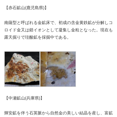
【赤石鉱山(鹿児島県)】
南薩型と呼ばれる金鉱床で、初成の含金黄鉄鉱が分解しコ
ロイド金又は錯イオンとして凝集し金粒となった。現在も
露天掘りで珪酸鉱を採掘中である。
【中瀬鉱山(兵庫県)】
輝安鉱を伴う石英脈から自然金の美しい結晶を産し、富鉱