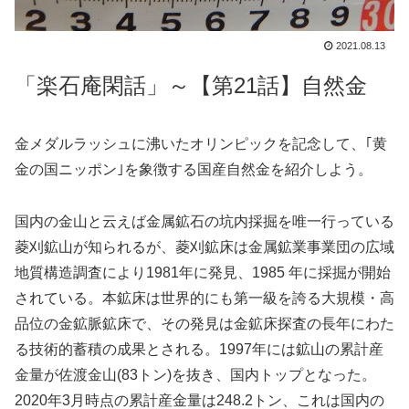
2021.08.13
「楽石庵閑話」～【第21話】自然金
金メダルラッシュに沸いたオリンピックを記念して、｢黄
金の国ニッポン｣を象徴する国産自然金を紹介しよう。
国内の金山と云えば金属鉱石の坑内採掘を唯一行っている
菱刈鉱山が知られるが、菱刈鉱床は金属鉱業事業団の広域
地質構造調査により1981年に発見、1985 年に採掘が開始
されている。本鉱床は世界的にも第一級を誇る大規模・高
品位の金鉱脈鉱床で、その発見は金鉱床探査の長年にわた
る技術的蓄積の成果とされる。1997年には鉱山の累計産
金量が佐渡金山(83トン)を抜き、国内トップとなった。
2020年3月時点の累計産金量は248.2トン、これは国内の