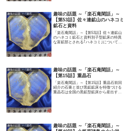
趣味の話題 ～「楽石庵閑話」～
趣味の話題 ～「楽石庵閑話」～
【第53話】佐々連鉱山のハネコミ
鉱石と資料
「楽石庵閑話」～【第53話】佐々連鉱山
のハネコミ鉱石と資料別子型鉱床の特異
な富鉱部とされる｢ハネコミ｣について
は、既に第32話で鉱石標本を紹介してい
る。さて今年8月の名古屋ミネラルショー
に、佐々連鉱山に閉山までお勤めで｢ハネ
コミ｣鉱石を在職...
趣味の話題 ～「楽石庵閑話」～
趣味の話題 ～「楽石庵閑話」～
【第15話】重晶石
「楽石庵閑話」～【第15話】重晶石前回
紹介の石膏と並び黒鉱鉱床を特徴づける
重晶石は全国の黒鉱型鉱床から産出する
が、大規模な鉱床は北鹿及び北海道南西
部にみられる。例えば道南には重要な重
晶石鉱床が分布し、特に南白老鉱山は大
規模な黒鉱型塊状鉱床と...
趣味の話題 ～「楽石庵閑話」～
趣味の話題 ～「楽石庵閑話」～